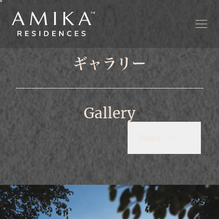
announcementModal
ギャラリー
ビデオ
Gallery
Video
Gallery
Video